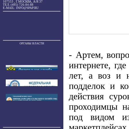
107553 , Г.МОСКВА, А/Я 37
ТЕЛ. (495) 726-84-88
E-MAIL: INFO@SPAP.RU
ОРГАНЫ ВЛАСТИ
- Артем, вопр
интернете, где
лет, а воз и 
подделок и ко
действия суро
проходимцы н
под видом из
маркетплейсах