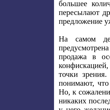
большее коли
пересылают др
предложение у
На самом де
предусмотрена 
продажа в ос
конфискацией, 
точки зрения
понимают, что
Но, к сожалени
никаких послед
у него желани