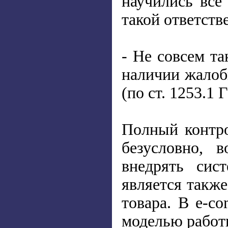
научились все
такой ответств
- Не совсем та
наличии жалоб
(по ст. 1253.1 
Полный контро
безусловно, 
внедрять сис
является такж
товара. В e-co
моделью работы