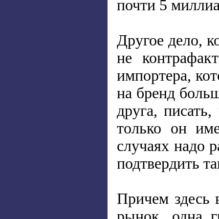
почти 5 миллиа
Другое дело, к
не контрафакт
импортера, кот
на бренд больш
друга, писать
только он име
случаях надо 
подтвердить та
Причем здесь 
рынок, одна г