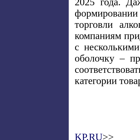
2025 года. Д
формировании
торговли алк
компаниям при
с нескольким
оболочку – пр
соответствов
категории това
KP.RU
>>