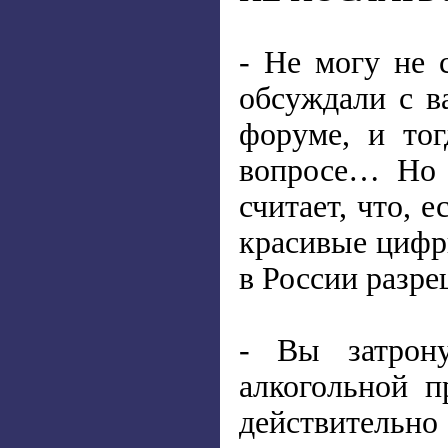
- Не могу не 
обсуждали с в
форуме, и тог
вопросе… Но 
считает, что, 
красивые цифр
в России разре
- Вы затрон
алкогольной п
действительно 