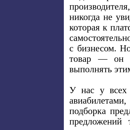
производителя
никогда не ув
которая к пла
самостоятельн
с бизнесом. Н
товар — он д
выполнять эти
У нас у всех 
авиабилетами
подборка пред
предложений 