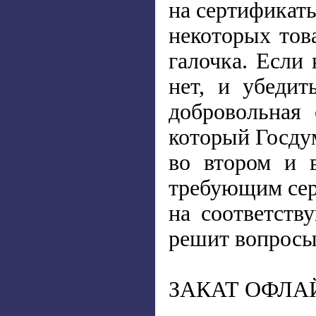
на сертификат
некоторых тов
галочка. Если
нет, и убедит
добровольная 
который Госдум
во втором и в
требующим сер
на соответств
решит вопросы 
ЗАКАТ ОФЛА