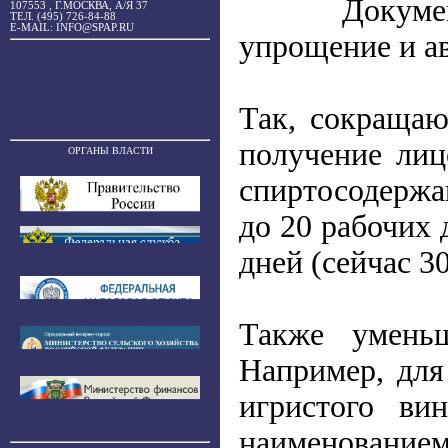
Докуме
107553 , Г.МОСКВА, А/Я 37
ТЕЛ. (495) 726-84-88
E-MAIL: INFO@SPAP.RU
упрощение и а
Так, сокращаю
получение лиц
ОРГАНЫ ВЛАСТИ
спиртосодержа
до 20 рабочих 
дней (сейчас 3
Также уменьш
Например, для
игристого ви
наименование