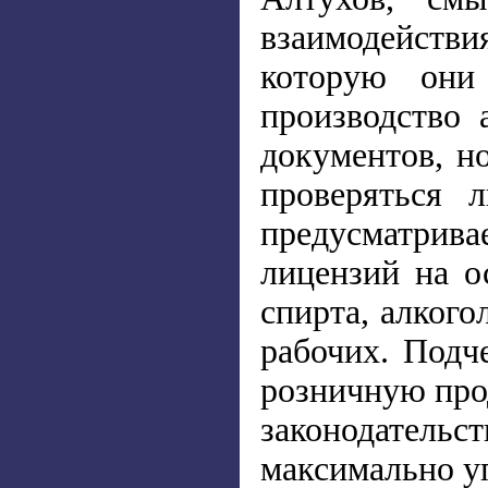
взаимодейств
которую они
производство 
документов, н
проверяться 
предусматрив
лицензий на о
спирта, алког
рабочих. Подче
розничную прод
законодатель
максимально уп