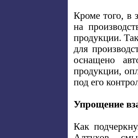
Кроме того, в 
на производст
продукции. Так
для производс
оснащено авт
продукции, оп
под его контро
Упрощение вза
Как подчеркну
Алтухов, смы