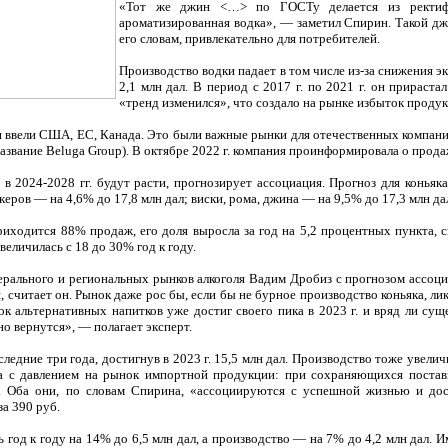
«Тот же джин <…> по ГОСТу делается из ректифик
ароматизированная водка», — заметил Спирин. Такой джи
его словам, привлекательно для потребителей.
Производство водки падает в том числе из-за снижения экс
2,1 млн дал. В период с 2017 г. по 2021 г. он прираст
«тренд изменился», что создало на рынке избыток проду
ии ввели США, ЕС, Канада. Это были важные рынки для отечественных компан
звание Beluga Group). В октябре 2022 г. компания проинформировала о прода
 в 2024-2028 гг. будут расти, прогнозирует ассоциация. Прогноз для коньяк
икеров — на 4,6% до 17,8 млн дал; виски, рома, джина — на 9,5% до 17,3 млн да
иходится 88% продаж, его доля выросла за год на 5,2 процентных пункта, с
величилась с 18 до 30% год к году.
рального и региональных рынков алкоголя Вадим Дробиз с прогнозом ассоциац
 считает он. Рынок даже рос бы, если бы не бурное производство коньяка, лик
нок альтернативных напитков уже достиг своего пика в 2023 г. и вряд ли су
но вернутся», — полагает эксперт.
едние три года, достигнув в 2023 г. 15,5 млн дал. Производство тоже увеличив
а с давлением на рынок импортной продукции: при сохраняющихся поставка
. Оба они, по словам Спирина, «ассоциируются с успешной жизнью и дост
а 390 руб.
ь год к году на 14% до 6,5 млн дал, а производство — на 7% до 4,2 млн дал.