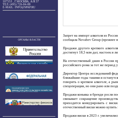
107553 , Г.МОСКВА, А/Я 37
ТЕЛ. (495) 726-84-88
E-MAIL: INFO@SPAP.RU
Запрет на импорт алкоголя из Росс
сообщала Novabev Group (прежнее на
ОРГАНЫ ВЛАСТИ
Продажи другого крепкого алкоголя
достигнут 18,5 млн дал; настоек и л
На отечественный джин в России пр
российского рома за тот же период у
Директор Центра исследований феде
ближайшие годы такими и останутся,
говорить о крепком алкоголе, а ры
спецоперации, но они рано или позд
Продажи коньяка и бренди росли посл
связывает сокращение производств
приходится конкурировать с виски
отечественный виски можно купить з
Продажи виски в 2023 г. увеличилис