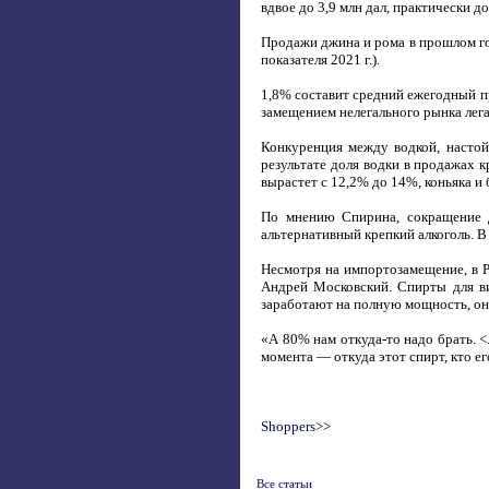
вдвое до 3,9 млн дал, практически до
Продажи джина и рома в прошлом год
показателя 2021 г.).
1,8% составит средний ежегодный пр
замещением нелегального рынка лег
Конкуренция между водкой, настой
результате доля водки в продажах к
вырастет с 12,2% до 14%, коньяка и
По мнению Спирина, сокращение д
альтернативный крепкий алкоголь. В
Несмотря на импортозамещение, в Ро
Андрей Московский. Спирты для ви
заработают на полную мощность, он
«А 80% нам откуда-то надо брать. <
момента — откуда этот спирт, кто ег
Shoppers
>>
Все статьи