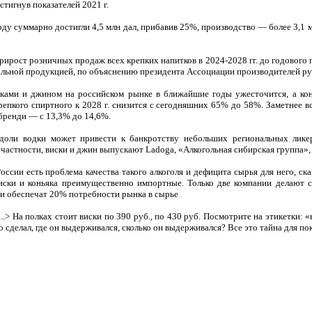
стигнув показателей 2021 г.
у суммарно достигли 4,5 млн дал, прибавив 25%, производство — более 3,1 мл
ирост розничных продаж всех крепких напитков в 2024-2028 гг. до годового по
альной продукцией, по объяснению президента Ассоциации производителей ру
ками и джином на российском рынке в ближайшие годы ужесточится, а кон
репкого спиртного к 2028 г. снизится с сегодняшних 65% до 58%. Заметнее в
 бренди — с 13,3% до 14,6%.
оли водки может привести к банкротству небольших региональных лике
 частности, виски и джин выпускают Ladoga, «Алкогольная сибирская группа»,
ссии есть проблема качества такого алкоголя и дефицита сырья для него, ск
ски и коньяка преимущественно импортные. Только две компании делают с
и обеспечат 20% потребности рынка в сырье
...> На полках стоит виски по 390 руб., по 430 руб. Посмотрите на этикетки:
о сделал, где он выдерживался, сколько он выдерживался? Все это тайна для п