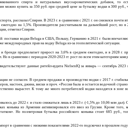
ованного спирта и натуральных вкусоароматических добавок, то ес
н можно купить за 350 руб. при средней цене за бутылку водки в 300 руб., 
порта, рассказал Спирин. В 2023 г. в сравнении с 2021 г. он снизился почти в
ал ежегодно на 1,5%. Производители рассчитывали на дальнейший рост, но в 
кции, отметил Спирин.
ий: поставки водки Beluga в США, Польшу, Германию в 2021 г. были впечатля
же международных прав на водку Beluga из-за геополитической ситуации.
а и бренди предполагает прирост на 3,6% в среднем ежегодно, и в 2028 г. п
л. Но в сравнении с периодом 2020-2023 гг. рост по всем этим категориям заме
видетельствуют данные ритейл-аудита NielsenIQ за январь — сентябрь 2023 г
ии не согласен. В среднем продажи и производство водки с 2017 г. стабильн
еров, настоек, джина, виски и проч. «Россия была и остается водочной страно
щественно вырастет. К тому же много потребителей водки находятся в зоне в
алось до 2022 г. и стало снижаться лишь в 2023 г. (-1,5% до 10,06 млн дал).
х коньяка из Армении активизировался его ввоз из Грузии. Кроме того, к
атком». Но поллитровая бутылка российского коньяка стоит 685 руб., тог
 Импорт в сравнении с низкими показателями 2022-го подскочил в прошлом год