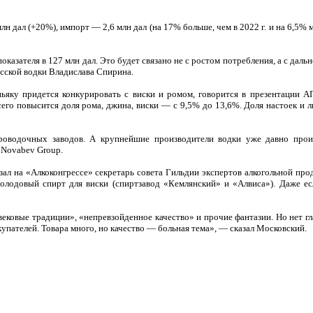
н дал (+20%), импорт — 2,6 млн дал (на 17% больше, чем в 2022 г. и на 6,5%
казателя в 127 млн дал. Это будет связано не с ростом потребления, а с дал
сской водки Владислава Спирина.
ьяку придется конкурировать с виски и ромом, говорится в презентации А
сего повысится доля рома, джина, виски — с 9,5% до 13,6%. Доля настоек и 
роводочных заводов. А крупнейшие производители водки уже давно прои
 Novabev Group.
азал на «Алкоконгрессе» секретарь совета Гильдии экспертов алкогольной пр
олодовый спирт для виски (спиртзавод «Кемлянский» и «Алвиса»). Даже ес
 «вековые традиции», «непревзойденное качество» и прочие фантазии. Но нет г
окупателей. Товара много, но качество — больная тема», — сказал Московский.