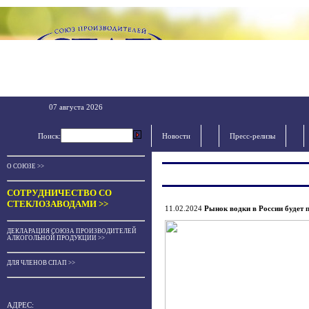
07 августа 2026
Поиск:
Новости
Пресс-релизы
О СОЮЗЕ >>
СОТРУДНИЧЕСТВО СО
СТЕКЛОЗАВОДАМИ >>
11.02.2024
Рынок водки в России будет 
ДЕКЛАРАЦИЯ СОЮЗА ПРОИЗВОДИТЕЛЕЙ
АЛКОГОЛЬНОЙ ПРОДУКЦИИ >>
ДЛЯ ЧЛЕНОВ СПАП >>
АДРЕС: