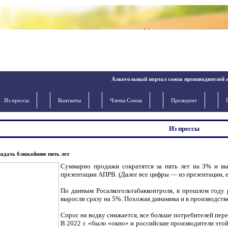
Алкогольный портал союза производителей 
Из прессы
Контакты
Члены Cоюза
Президент
Из прессы
падать ближайшие пять лет
Суммарно продажи сократятся за пять лет на 3% и выйд
презентации АПРВ. (Далее все цифры — из презентации, ес
По данным Росалкогольтабакконтроля, в прошлом году 
выросли сразу на 5%. Похожая динамика и в производстве:
Спрос на водку снижается, все больше потребителей пере
В 2022 г. «было «окно» и российские производители это