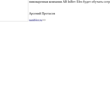
пивоваренная компания AB InBev Efes будет обучать сот
Арсений Протасов
rambler.ru
>>