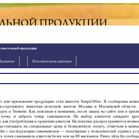
алкогольной продукции
Правление
Исполнительная дирекция
йт или приложение продукцию сети винотек SimpleWine. В сообщении компа
к ассортименту винотеки получили жители Москвы и Московской области, 
урга и Тюмени. Как пояснили в компании, после заказа на сайте или в прил
точку и забрать товар самовывозом. На выбор клиентов ожидают кре
ры для употребления и хранения алкоголя. На покупки распространяются возм
ссчитывать на специальные цены и безналичную оплату, отметили в компа
айн с последующим самовывозом — популярная у пользователей сервиса услу
точек самовывоза алкоголя более чем на 80 магазинов. Ранее sfera.fm сообща