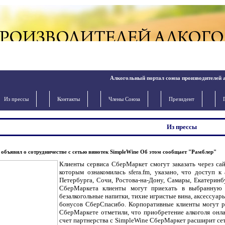
Алкогольный портал союза производителей 
Из прессы
Контакты
Члены Cоюза
Президент
Из прессы
объявил о сотрудничестве с сетью винотек SimpleWine Об этом сообщает "Рамблер"
Клиенты сервиса СберМаркет смогут заказать через са
которым ознакомилась sfera.fm, указано, что доступ 
Петербурга, Сочи, Ростова-на-Дону, Самары, Екатеринб
СберМаркета клиенты могут приехать в выбранную 
безалкогольные напитки, тихие игристые вина, аксессуа
бонусов СберСпасибо. Корпоративные клиенты могут ра
СберМаркете отметили, что приобретение алкоголя онл
счет партнерства с SimpleWine СберМаркет расширит сеть 